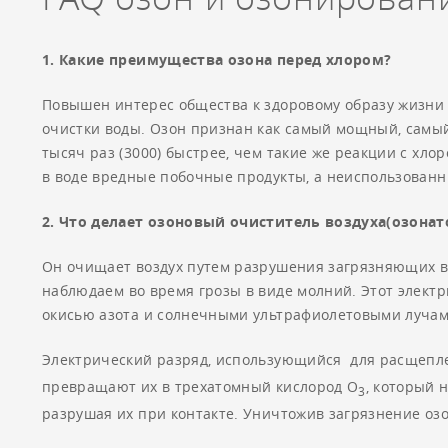
Канальные увлажнители воздуха
1. Какие преимущества озона перед хлором?
Повышен интерес общества к здоровому образу жизни
очистки воды. Озон признан как самый мощный, самый
тысяч раз (3000) быстрее, чем такие же реакции с хло
в воде вредные побочные продукты, а неиспользованн
2. Что делает озоновый очиститель воздуха(озонат
Он очищает воздух путем разрушения загрязняющих в
наблюдаем во время грозы в виде молний. Этот электр
окисью азота и солнечными ультрафиолетовыми лучам
Электрический разряд, использующийся для расщепл
превращают их в трехатомный кислород О
, который 
3
разрушая их при контакте. Уничтожив загрязнение оз