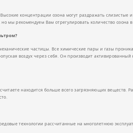
. Высокие концентрации озона могут раздражать слизистые и
, но мы рекомендуем Вам отрегулировать количество озона 
льтром?
механические частицы. Все химические пары и газы прони
опуская воздух через себя. Он производит активированный 
 считаете находится больше всего загрязняющих веществ. Ра
сто.
ередовые технологии рассчитанные на многолетнюю эксплуа