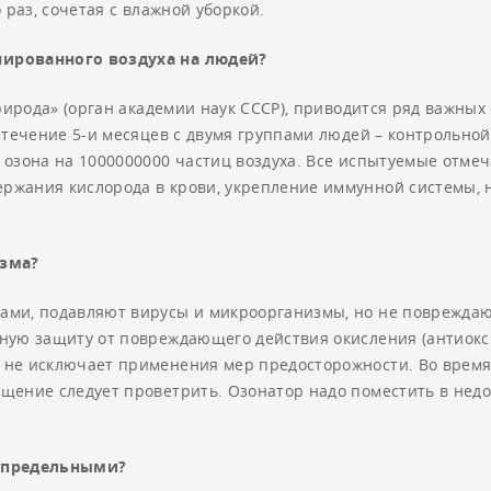
 раз, сочетая с влажной уборкой.
нированного воздуха на людей?
Природа» (орган академии наук СССР), приводится ряд важных
 течение 5-и месяцев с двумя группами людей – контрольно
 озона на 1000000000 частиц воздуха. Все испытуемые отме
ржания кислорода в крови, укрепление иммунной системы, 
изма?
ми, подавляют вирусы и микроорганизмы, но не повреждают к
ную защиту от повреждающего действия окисления (антиокси
 не исключает применения мер предосторожности. Во врем
щение следует проветрить. Озонатор надо поместить в недо
я предельными?