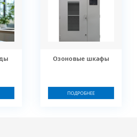
матические камеры,
оратории
сные и жилые помещения
оды
Озоновые шкафы
ПОДРОБНЕЕ