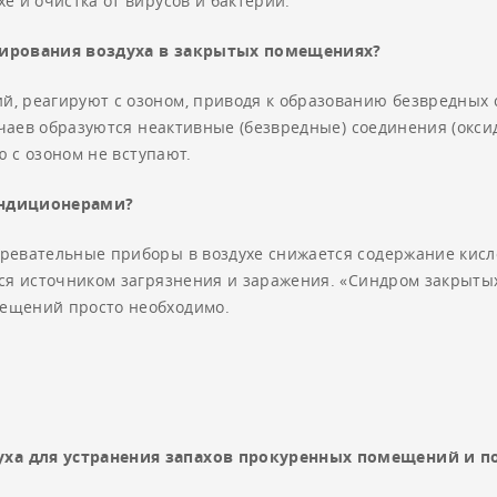
е и очистка от вирусов и бактерий.
онирования воздуха в закрытых помещениях?
, реагируют с озоном, приводя к образованию безвредных 
лучаев образуются неактивные (безвредные) соединения (окс
ю с озоном не вступают.
ондиционерами?
ревательные приборы в воздухе снижается содержание кисл
ся источником загрязнения и заражения. «Синдром закрытых
ещений просто необходимо.
ха для устранения запахов прокуренных помещений и по