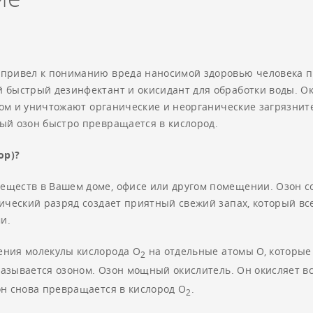
 привел к пониманию вреда наносимой здоровью человека п
 быстрый дезинфектант и окисидант для обработки воды. О
ром и уничтожают органические и неорганические загрязнител
ый озон быстро превращается в кислород.
ор)?
еществ в Вашем доме, офисе или другом помещении. Озон с
ический разряд создает приятный свежий запах, который все
и.
ения молекулы кислорода О
на отдельные атомы О, которые
2
называется озоном. Озон мощный окислитель. Он окисляет в
он снова превращается в кислород О
.
2