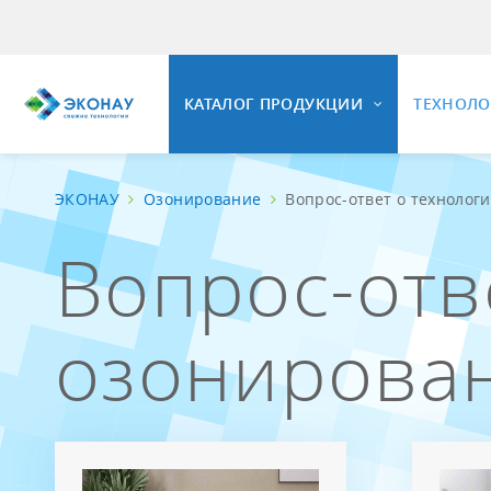
КАТАЛОГ ПРОДУКЦИИ
ТЕХНОЛ
ЭКОНАУ
Озонирование
Вопрос-ответ о технолог
ОЗОНИ
Вопрос-отв
ОЗОНАТОРНОЕ ОБОРУДОВАНИЕ
Общие 
Свойст
Установки озонирования воды
озонирова
Озонир
Универсальные озонаторные
установки
Озонир
Промышленные озонаторы воздуха
Вопрос
Комплектующие и КИПиА