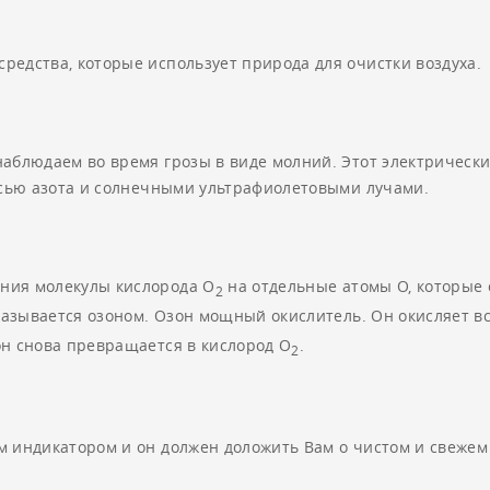
редства, которые использует природа для очистки воздуха.
аблюдаем во время грозы в виде молний. Этот электрически
кисью азота и солнечными ультрафиолетовыми лучами.
ния молекулы кислорода О
на отдельные атомы О, которые 
2
называется озоном. Озон мощный окислитель. Он окисляет в
он снова превращается в кислород О
.
2
 индикатором и он должен доложить Вам о чистом и свежем 