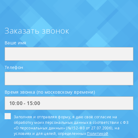
Заказать звонок
Ваше имя
Телефон
Время звонка (по московскому времени)
Заполняя и отправляя форму, я даю своё согласие на
обработку моих персональных данных в соответствии с ФЗ
«О персональных данных» (№152-ФЗ от 27.07.2006), на
условиях и для целей, определенных
Политикой