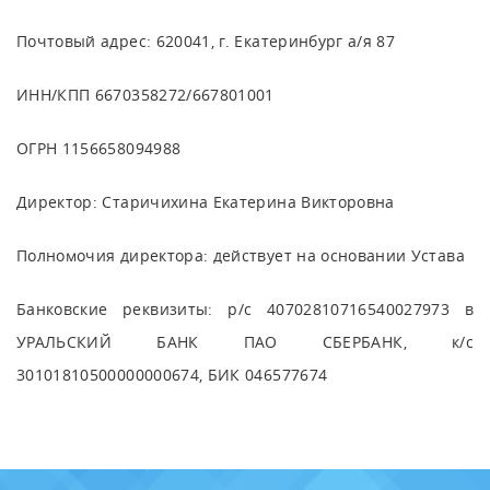
Почтовый адрес: 620041, г. Екатеринбург а/я 87
ИНН/КПП 6670358272/667801001
ОГРН 1156658094988
Директор: Старичихина Екатерина Викторовна
Полномочия директора: действует на основании Устава
Банковские реквизиты: р/с 40702810716540027973 в
УРАЛЬСКИЙ БАНК ПАО СБЕРБАНК, к/с
30101810500000000674, БИК 046577674