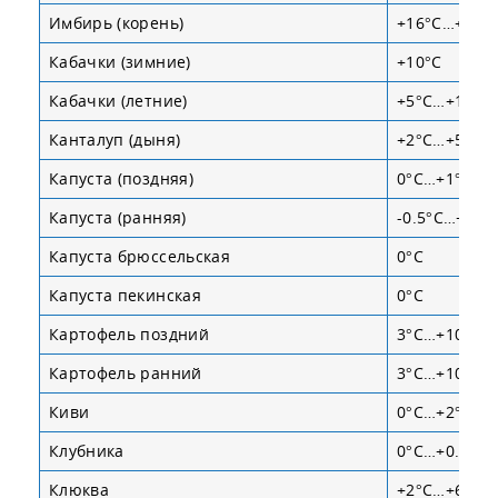
Имбирь (корень)
+16°С…+18°
Кабачки (зимние)
+10°С
Кабачки (летние)
+5°С…+10°С
Канталуп (дыня)
+2°С…+5°С
Капуста (поздняя)
0°С…+1°С
Капуста (ранняя)
-0.5°С…+0.5°
Капуста брюссельская
0°С
Капуста пекинская
0°С
Картофель поздний
3°С…+10°С
Картофель ранний
3°С…+10°С
Киви
0°С…+2°С
Клубника
0°С…+0.5°С
Клюква
+2°С…+6°С