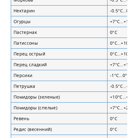
Нектарин
-0.5°С…0°С
Огурцы
+7°С…+13°С
Пастернак
0°С
Патиссоны
0°С…+10°С
Перец острый
0°С…+10°С
Перец сладкий
+7°С…+13°С
Персики
-1°С…0°С
Петрушка
-0.5°С…+1°С
Помидоры (зеленые)
+10°С…+21°
Помидоры (спелые)
+7°С…+21°С
Ревень
0°С
Редис (весенний)
0°С