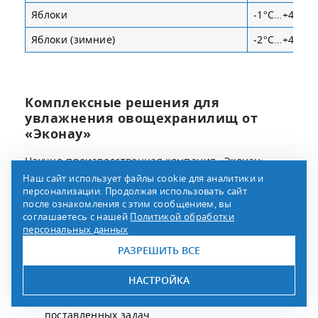
Яблоки
-1°С…+4°С
Яблоки (зимние)
-2°С…+4°С
Комплексные решения для
увлажнения овощехранилищ от
«Эконау»
Научно-производственная компания «Эконау»
Наш сайт использует файлы cookie для аналитики и
осуществляет полный цикл работ по
персонализации. Продолжая использовать сайт
проектированию и поставке оборудования для
после ознакомления с этим сообщением, вы
соглашаетесь с нашей
Политикой обработки
увлажнения воздуха в овощехранилищах.
персональных данных
РАЗРЕШИТЬ ВСЕ
Анализ.
Проанализируем ситуацию на
объекте. Выполним необходимые расчеты и
НАСТРОЙКА
предложим несколько вариантов решения
поставленных задач.