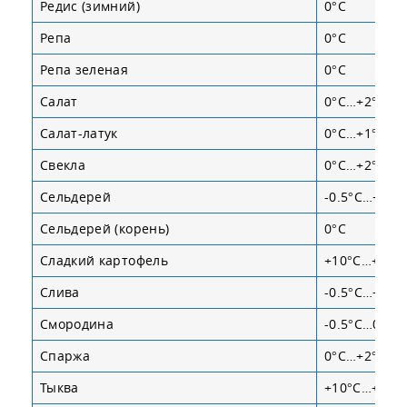
Редис (зимний)
0°С
Репа
0°С
Репа зеленая
0°С
Салат
0°С…+2°С
Салат-латук
0°С…+1°С
Свекла
0°С…+2°С
Сельдерей
-0.5°С…+1°С
Сельдерей (корень)
0°С
Сладкий картофель
+10°С…+16°
Слива
-0.5°С…+1°С
Смородина
-0.5°С…0°С
Спаржа
0°С…+2°С
Тыква
+10°С…+13°