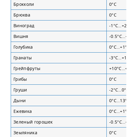
Брокколи
0°С
Брюква
0°С
Виноград
-1°С…+2°С
Вишня
-0.5°С…+2°С
Голубика
0°С…+1°С
Гранаты
-3°С…+10°С
Грейпфруты
+10°С…+16°
Грибы
0°С
Груши
-2°С…0°С
Дыни
0°С…13°С
Ежевика
0°С…+1°С
Зеленый горошек
-0.5°С…+2°С
Земляника
0°С