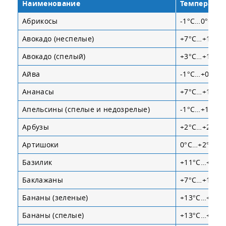
Наименование
Температура
Абрикосы
-1°С…0°С
Авокадо (неспелые)
+7°С…+10°С
Авокадо (спелый)
+3°С…+13°С
Айва
-1°С…+0.5°С
Ананасы
+7°С…+13°С
Апельсины (спелые и недозрелые)
-1°С…+10°С
Арбузы
+2°С…+21°С
Артишоки
0°С…+2°С
Базилик
+11°С…+15°
Баклажаны
+7°С…+12°С
Бананы (зеленые)
+13°С…+21°
Бананы (спелые)
+13°С…+16°