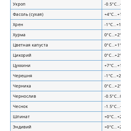
Укроп
-0.5°С…+1°С
Фасоль (сухая)
+4°С…+10°С
Хрен
-1°С…+1°С
Хурма
0°С…+2°С
Цветная капуста
0°С…+1°С
Цикорий
0°С…+2°С
Цуккини
+7°С…+10°С
Черешня
-1°С…+2°С
Черника
0°С…+2°С
Чернослив
-0.5°С…0°С
Чеснок
-1.5°С…+2°С
Шпинат
+0°С…+2°С
Эндивий
+0°С…+2°С