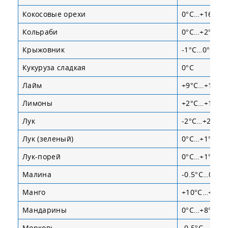
Кокосовые орехи
0°С…+16°С
Кольраби
0°С…+2°С
Крыжовник
-1°С…0°С
Кукуруза сладкая
0°С
Лайм
+9°С…+13°С
Лимоны
+2°С…+14°С
Лук
-2°С…+2°С
Лук (зеленый)
0°С…+1°С
Лук-порей
0°С…+1°С
Малина
-0.5°С…0°С
Манго
+10°С…+13°
Мандарины
0°С…+8°С
Морковь
-0.5°С…+0.5°