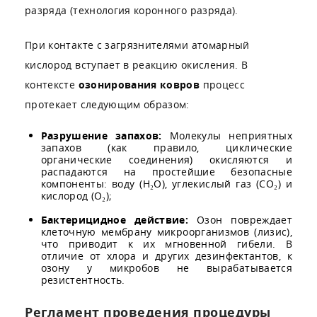
разряда (технология коронного разряда).
При контакте с загрязнителями атомарный
кислород вступает в реакцию окисления. В
контексте
озонирования ковров
процесс
протекает следующим образом:
Разрушение запахов:
Молекулы неприятных
запахов (как правило, циклические
органические соединения) окисляются и
распадаются на простейшие безопасные
компоненты: воду (H₂O), углекислый газ (CO₂) и
кислород (O₂);
Бактерицидное действие:
Озон повреждает
клеточную мембрану микроорганизмов (лизис),
что приводит к их мгновенной гибели. В
отличие от хлора и других дезинфектантов, к
озону у микробов не вырабатывается
резистентность.
Регламент проведения процедуры