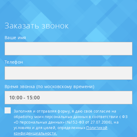
Заказать звонок
Ваше имя
Телефон
Время звонка (по московскому времени)
Заполняя и отправляя форму, я даю своё согласие на
обработку моих персональных данных в соответствии с ФЗ
«О персональных данных» (№152-ФЗ от 27.07.2006), на
условиях и для целей, определенных
Политикой
конфиденциальности.