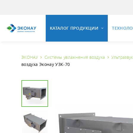
КАТАЛОГ ПРОДУКЦИИ
ТЕХНОЛ
ЭКОНАУ
Системы увлажнения воздуха
Ультразву
ОЗОНИ
воздуха Эконау УЗК-70
ОЗОНАТОРНОЕ ОБОРУДОВАНИЕ
Общие 
Свойст
Установки озонирования воды
Озонир
Универсальные озонаторные
установки
Озонир
Промышленные озонаторы воздуха
Вопрос
Комплектующие и КИПиА