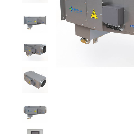
СИСТЕМЫ УВЛАЖНЕНИЯ ВОЗДУХА
Ультразвуковые увлажнители
Сотовые увлажнители
Увлажнители высокого давления
Комплектующие и КИПиА
ОПРОСНЫЕ ЛИСТЫ
Озонаторы воды для УЗВ
Озонаторы воды перед розливом
Озонаторы воздуха
Озонаторы воды для бассейнов
Блочно-модульные станции
водоподготовки
Увлажнители воздуха