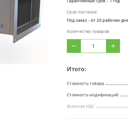
Гарантийный срок - 1 год
Кли
[КИ-ОЗОН] Испытательные
ультразвуковых увлажнителей
Клининг
лабораторий
лаб
озоновые камеры
Срок поставки:
Дезинфекция
Офи
Под заказ - от 20 рабочих дн
Количество товаров:
Итого:
Стоимость товара
Стоимость модификаций
Включая НДС