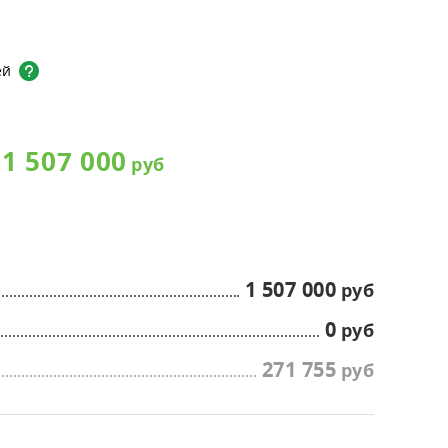
матические камеры,
оратории
сные и жилые помещения
ей
1 507 000
1 507 000
0
271 755