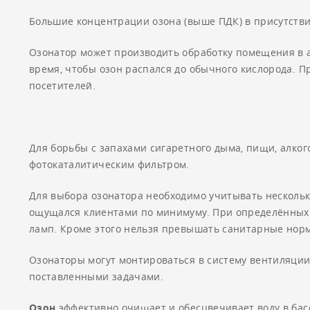
Большие концентрации озона (выше ПДК) в присутстви
Озонатор может производить обработку помещения в ав
время, чтобы озон распался до обычного кислорода. 
посетителей.
Для борьбы с запахами сигаретного дыма, пищи, алко
фотокаталитическим фильтром.
Для выбора озонатора необходимо учитывать несколько
ощущался клиентами по минимуму. При определённых к
ламп. Кроме этого нельзя превышать санитарные нор
Озонаторы могут монтироваться в систему вентиляции
поставленными задачами.
Озон
эффективно очищает и обесцвечивает воду в басс