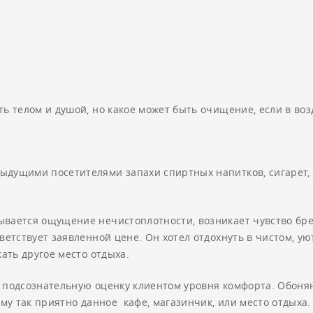
ь телом и душой, но какое может быть очищение, если в воз
ыдущими посетителями запахи спиртных напитков, сигарет, 
вается ощущение нечистоплотности, возникает чувство брезг
ветствует заявленной цене. Он хотел отдохнуть в чистом, уют
кать другое место отдыха.
 подсознательную оценку клиентом уровня комфорта. Обонян
ему так приятно данное кафе, магазинчик, или место отдыха. 