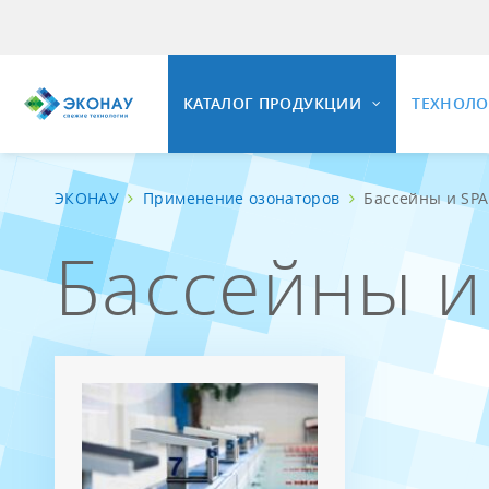
КАТАЛОГ ПРОДУКЦИИ
ТЕХНОЛ
ЭКОНАУ
Применение озонаторов
Бассейны и SPA
ОЗОНИ
Бассейны и
ОЗОНАТОРНОЕ ОБОРУДОВАНИЕ
Общие 
Свойст
Установки озонирования воды
Озонир
Универсальные озонаторные
установки
Озонир
Промышленные озонаторы воздуха
Вопрос
Комплектующие и КИПиА