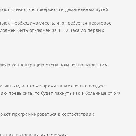
жают слизистые поверхности дыхательных путей.
ью). Необходимо учесть, что требуется некоторое
олжен быть отключен за 1 – 2 часа до первых
изкую концентрацию озона, или воспользоваться
тивным, и в то же время запах озона в воздухе
ю превысить, то будет пахнуть как в больнице от УФ
ожет программироваться в соответствии с
танах, водопадах, аквариумах.