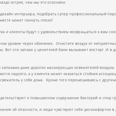
раздо острее, чем мы это осознаём.
дизайн интерьера, подобрать супер профессиональный перс
 месте может пахнуть плохо?
ха и клиенты будут с удовольствием возвращаться к вам сно
льном уровне через обоняние. Очистите воздух от неприятны
ы. Вот эти запахи у ценителей бани вызывают восторг. И в 
и запахами даже дорогих маскирующих освежителей воздуха.
тся надолго, а у клиента может оказаться стойкая ассоциац
освежитель у себя дома. Кроме того перемешиваясь с другим
детельствуют о повышенном содержании бактерий и спор гриб
знание об опасности, и люди чувствуют себя дискомфортно 