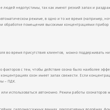
е людей недопустимы, так как имеют резкий запах и раздра
томатическом режиме, в одно и то же время (например, ноч
При обработке помещения высокими концентрациями прибор д
голя во время присутствия клиентов, можно поддерживать н
 факторов с тем, чтобы действие озона было наиболее эффек
онцентрациях озон имеет запах свежести. Если концентраци
мы – ПДК.
 или использоваться автономно. Режим работы озонаторов м
ейнах, гидромассажных ваннах, декоративных водоёмах, фон