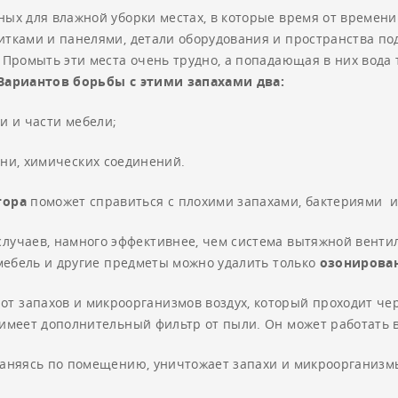
ных для влажной уборки местах, в которые время от времен
итками и панелями, детали оборудования и пространства под 
. Промыть эти места очень трудно, а попадающая в них вода 
Вариантов борьбы с этими запахами два:
и и части мебели;
ни, химических соединений.
тора
поможет справиться с плохими запахами, бактериями и
 случаев, намного эффективнее, чем система вытяжной венти
, мебель и другие предметы можно удалить только
озонирова
т запахов и микроорганизмов воздух, который проходит чер
 имеет дополнительный фильтр от пыли. Он может работать 
траняясь по помещению, уничтожает запахи и микроорганизм