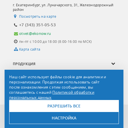
г. Екатеринбург, ул. Луначарского, 31, Железнодорожный
район
Посмотреть на карте
+7 (343) 351-05-53
otvet@ekonow.ru
пн-пт с 10:00 до 18:00 (8:00-16:00 по МСК)
Карта сайта
ПРОДУКЦИЯ
ОПРОСНЫЕ ЛИСТЫ
Наш сайт использует файлы cookie для аналитики и
персонализации. Продолжая использовать сайт
СЕРВИС И УСЛУГИ
после ознакомления с этим сообщением, вы
соглашаетесь с нашей
Политикой обработки
О КОМПАНИИ
персональных данных
РАЗРЕШИТЬ ВСЕ
Все права защищены © 2011-2026 ООО «НПК-ЭКОНАУ»
ООО НПК «ЭКОНАУ»
НАСТРОЙКА
ИНН/КПП 6670358272/667801001
ОГРН 1156658094988