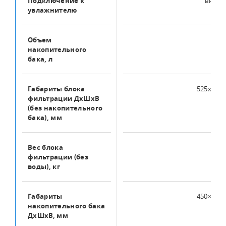
Подключение к
вн. 1/2
увлажнителю
Объем
100
накопительного
бака, л
Габариты блока
525х330
фильтрации ДхШхВ
(без накопительного
бака), мм
Вес блока
29
фильтрации (без
воды), кг
Габариты
450×450
накопительного бака
ДхШхВ, мм