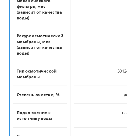
механического
фильтра, мес
(зависит от качества
воды)
Ресурс осмотической
12
мембраны, мес
(зависит от качества
воды)
Тип осмотической
3012-400
мембраны
Степень очистки, %
до 99.
Подключение к
нар. 1/
источнику воды