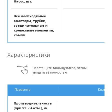
Насос, шт.
2
Все необходимые
1
адаптеры, трубки,
соединительные и
крепежные элементы,
компл.
Характеристики
Перетащите таблицу влево, чтобы
увидеть её полностью
Параметр
Количес
Производительность
120
(при 5°С / 4 атм.), л/