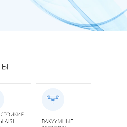
Кли
[КИ-ОЗОН] Испытательные
ультразвуковых увлажнителей
Клининг
лабораторий
лаб
озоновые камеры
Дезинфекция
Офи
лы
СТОЙКИЕ
 AISI
ВАКУУМНЫЕ