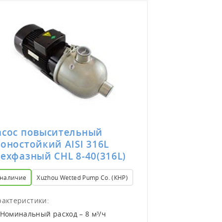
асос повысительный
Насос пов
оностойкий AISI 316L
озоностойк
ехфазный CHL 8-40(316L)
трехфазный
 наличие
Xuzhou Wetted Pump Co. (КНР)
в наличие
Pac
рактеристики:
Характеристики
Номинальный расход – 8 м³/ч
Номинальный 