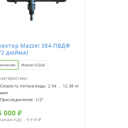
жектор Mazzei 384-ПВДФ
Эжектор Ma
/2 дюйма)
(1/2 дюйма
 наличии
Mazzei (США)
в наличии
Maz
рактеристики:
Характеристики
Скорость потока воды: 2.54 ... 12.38 л/
Скорость пото
мин
мин
Присоединение: 1/2"
Присоединени
5 000 ₽
57 500 ₽
лючая НДС - 9 919 ₽
Включая НДС - 1