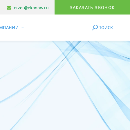
ЗАКАЗАТЬ ЗВОНОК
otvet@ekonow.ru
ОМПАНИИ
ПОИСК
ТЕМЫ УВЛАЖНЕНИЯ
КОМПАНИИ
ОБСЛУЖИВАНИЕ И РЕМОНТ
РЕАЛИЗОВАННЫЕ
ПРОЕКТЫ
ское хозяйство
компании «ЭКОНАУ»
Выезд специалиста
Оборудование
ктов
евое производство
гиональные дилеры
Пуско-наладка
озонаторное
тка
мышленные предприятия
ши клиенты
Гарантийное обслуживание
Системы увлажнения
ографии и покрасочные
нтакты и реквизиты
Ремонт оборудования
воздуха
ие
еры
ставка и оплата
Техническое обслуживание
ейл и HORECA
Аренда оборудования
вы, музеи, склады, серверные