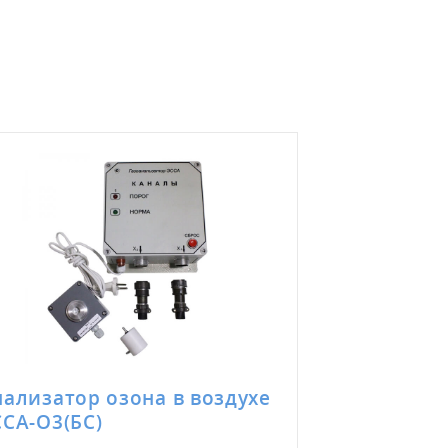
нализатор озона в воздухе
Фотометр «
ССА-О3(БС)
(комплект 