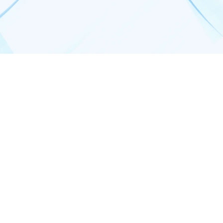
матические камеры,
оратории
сные и жилые помещения