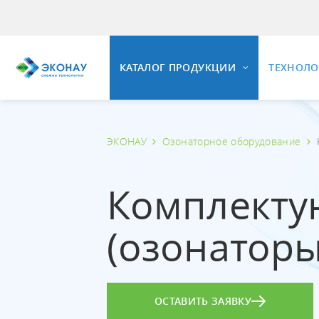
КАТАЛОГ ПРОДУКЦИИ
ТЕХНОЛ
ЭКОНАУ
Озонаторное оборудование
ОЗОНИ
ОЗОНАТОРНОЕ ОБОРУДОВАНИЕ
Общие 
Комплекту
Свойст
Установки озонирования воды
Озонир
Универсальные озонаторные
(озонаторы
установки
Озонир
Промышленные озонаторы воздуха
Вопрос
Комплектующие и КИПиА
ОСТАВИТЬ ЗАЯВКУ