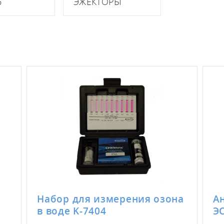
6
ЭЖЕКТОРЫ
Набор для измерения озона
А
в воде K-7404
Э