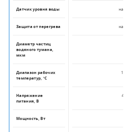
Датчик уровня воды
налич
Защита от перегрева
налич
Диаметр частиц
1 - 5
водяного тумана,
мкм
Диапазон рабочих
1...+5
температур, °C
Напряжение
48 D
питания, В
Мощность, Вт
350