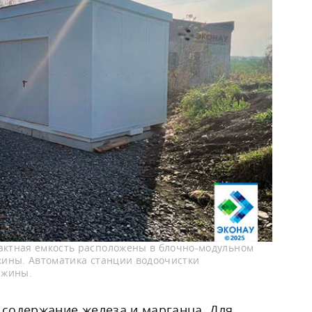
актная емкость расположены в блочно-модульном
жины. Автоматика станции водоочистки
ажины.
содержание железа и марганца. Для