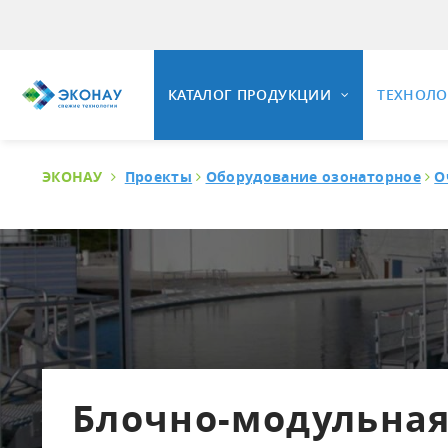
КАТАЛОГ ПРОДУКЦИИ
ТЕХНОЛ
ЭКОНАУ
Проекты
Оборудование озонаторное
О
ОЗОНИ
ОЗОНАТОРНОЕ ОБОРУДОВАНИЕ
Общие 
Свойст
Установки озонирования воды
Озонир
Универсальные озонаторные
установки
Озонир
Промышленные озонаторы воздуха
Вопрос
Комплектующие и КИПиА
Блочно-модульная