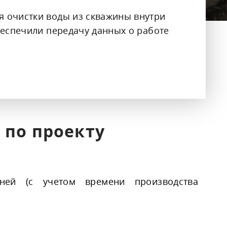
матические камеры,
я очистки воды из скважины внутри
оратории
беспечили передачу данных о работе
сные и жилые помещения
 по проекту
ей (с учетом времени производства