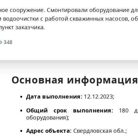
Кли
[КИ-ОЗОН] Испытательные
ультразвуковых увлажнителей
Клининг
лабораторий
ное сооружение. Смонтировали оборудование дл
лаб
озоновые камеры
Дезинфекция
и водоочистки с работой скважинных насосов, о
Офи
ункт заказчика.
348
Основная информация
Дата выполнения:
12.12.2023;
Общий срок выполнения:
180 дн
оборудования);
Адрес объекта:
Свердловская обл.;