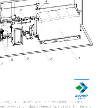
оды. 1 – Емкость 4000 л с обвязкой; 2 – Узел
еструктора; 5 – Шкаф генератора озона; 6 – Насос с