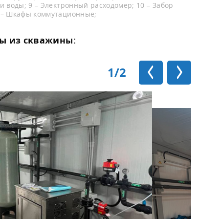
и воды; 9 – Электронный расходомер; 10 – Забор
2 – Шкафы коммутационные;
ы из скважины:
1
/2