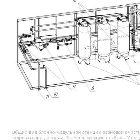
Общий вид блочно-модульной станции озоновой очистки в
гидрозатвора дренажа; 3 – Узел эжекционный; 4 – Узел д