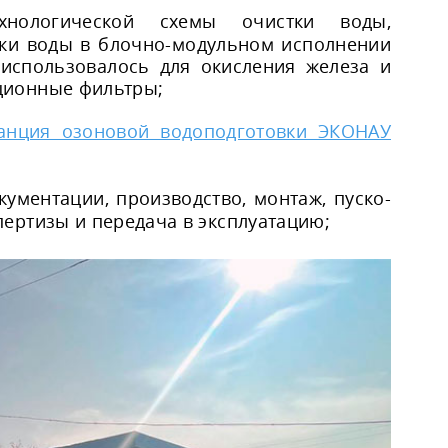
нологической схемы очистки воды,
тки воды в блочно-модульном исполнении
 использовалось для окисления железа и
ционные фильтры;
танция озоновой водоподготовки ЭКОНАУ
ументации, производство, монтаж, пуско-
пертизы и передача в эксплуатацию;