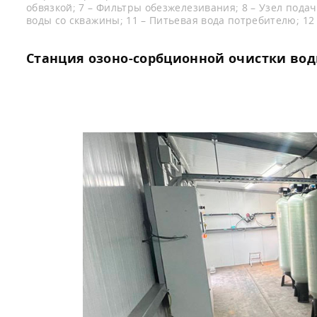
обвязкой; 7 – Фильтры обезжелезивания; 8 – Узел подач
воды со скважины; 11 – Питьевая вода потребителю; 1
Станция озоно-сорбционной очистки вод