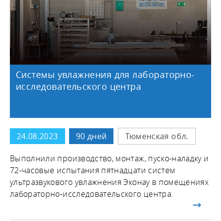
Пищевое производство
Промышленные предприятия
Ритейл и HORECA
Сельское хозяйство
Системы увлажнения для лабораторно-
исследовательского центра
Склады
24.08.2023
90 дней
Тюменская обл.
Выполнили производство, монтаж, пуско-наладку и
72-часовые испытания пятнадцати систем
ультразвукового увлажнения Эконау в помещениях
лабораторно-исследовательского центра.