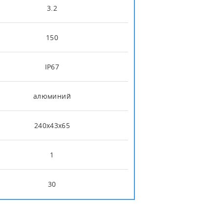
3.2
150
IP67
алюминий
240x43x65
1
30