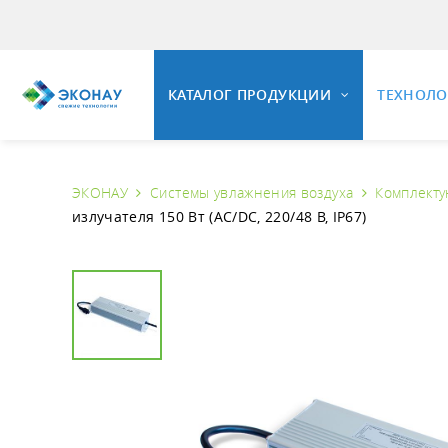
КАТАЛОГ ПРОДУКЦИИ
ТЕХНОЛ
ЭКОНАУ
Системы увлажнения воздуха
Комплекту
ОЗОНИ
излучателя 150 Вт (AC/DC, 220/48 В, IP67)
ОЗОНАТОРНОЕ ОБОРУДОВАНИЕ
Общие 
Свойст
Установки озонирования воды
Озонир
Универсальные озонаторные
установки
Озонир
Промышленные озонаторы воздуха
Вопрос
Комплектующие и КИПиА