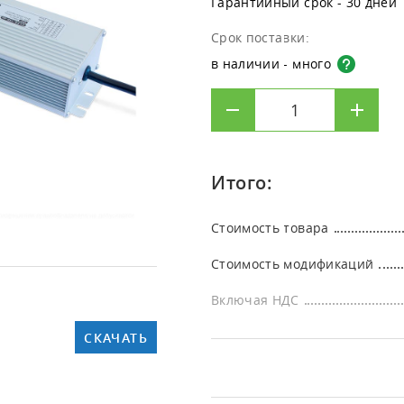
Гарантийный срок - 30 дней
Кли
[КИ-ОЗОН] Испытательные
ультразвуковых увлажнителей
Клининг
лабораторий
лаб
озоновые камеры
Срок поставки:
Дезинфекция
Офи
в наличии - много
Итого:
Стоимость товара
Стоимость модификаций
Включая НДС
СКАЧАТЬ