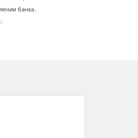
лении банка.
.