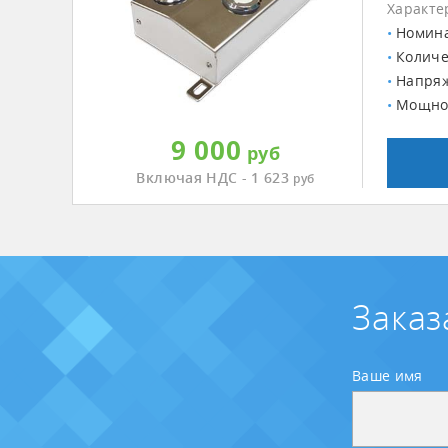
Характе
Номина
Количе
Напряж
Мощнос
9 000
руб
Включая НДС - 1 623
руб
Заказ
Ваше имя