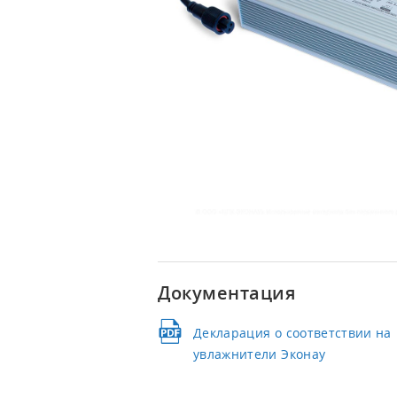
СИСТЕМЫ УВЛАЖНЕНИЯ ВОЗДУХА
Ультразвуковые увлажнители
Сотовые увлажнители
Увлажнители высокого давления
Комплектующие и КИПиА
ОПРОСНЫЕ ЛИСТЫ
Озонаторы воды для УЗВ
Озонаторы воды перед розливом
Озонаторы воздуха
Документация
Озонаторы воды для бассейнов
Блочно-модульные станции
Декларация о соответствии на
водоподготовки
увлажнители Эконау
Увлажнители воздуха