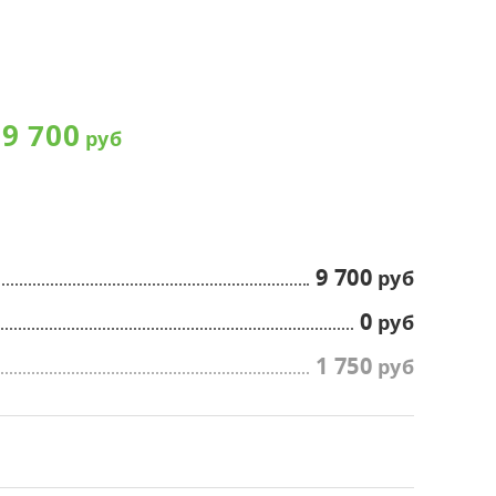
матические камеры,
оратории
сные и жилые помещения
9 700
9 700
0
1 750