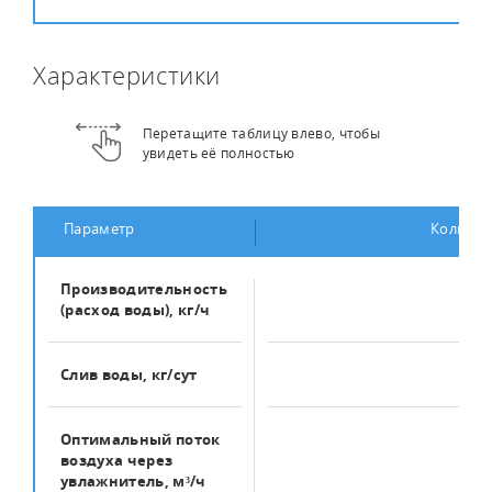
Характеристики
Перетащите таблицу влево, чтобы
увидеть её полностью
Параметр
Количес
Производительность
6
(расход воды), кг/ч
Слив воды, кг/сут
10
Оптимальный поток
600
воздуха через
увлажнитель, м³/ч