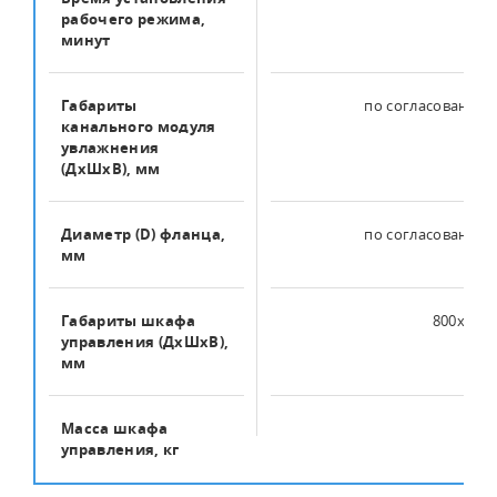
рабочего режима,
минут
Габариты
по согласованию 
канального модуля
увлажнения
(ДхШхВ), мм
Диаметр (D) фланца,
по согласованию 
мм
Габариты шкафа
800x650
управления (ДхШхВ),
мм
Масса шкафа
30
управления, кг