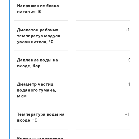
Напряжение блока
220
питания, В
Диапазон рабочих
+1 … +
температур модуля
увлажнителя, °C
Давление воды на
0 … 6
входе, бар
Диаметр частиц
1 — 5
водяного тумана,
мкм
Температура воды на
+1 … +
входе, °C
Время установления
1