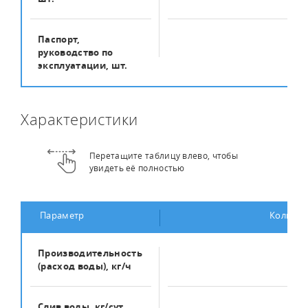
Паспорт,
1
руководство по
эксплуатации, шт.
Характеристики
Перетащите таблицу влево, чтобы
увидеть её полностью
Параметр
Количес
Производительность
32
(расход воды), кг/ч
Слив воды, кг/сут
45