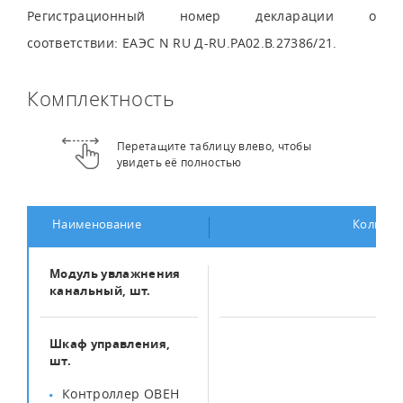
Регистрационный номер декларации о
соответствии: ЕАЭС N RU Д-RU.РА02.В.27386/21.
Комплектность
Перетащите таблицу влево, чтобы
увидеть её полностью
Наименование
Количес
Модуль увлажнения
1
канальный, шт.
Шкаф управления,
1
шт.
Контроллер ОВЕН