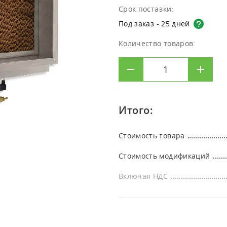
Кли
[КИ-ОЗОН] Испытательные
ультразвуковых увлажнителей
Клининг
лабораторий
Срок поставки:
лаб
озоновые камеры
Под заказ - 25 дней
Дезинфекция
Офи
Количество товаров:
Итого:
Стоимость товара
Стоимость модификаций
Включая НДС