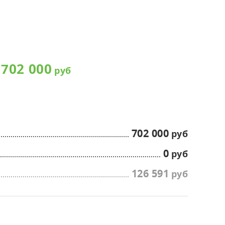
матические камеры,
оратории
сные и жилые помещения
702 000
702 000
0
126 591