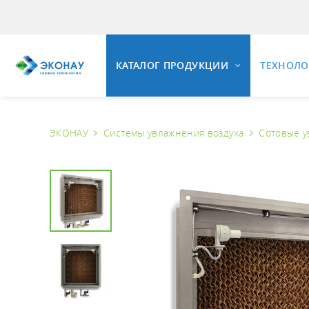
КАТАЛОГ ПРОДУКЦИИ
ТЕХНОЛ
ЭКОНАУ
Системы увлажнения воздуха
Сотовые у
ОЗОНИ
ОЗОНАТОРНОЕ ОБОРУДОВАНИЕ
Общие 
Свойст
Установки озонирования воды
Озонир
Универсальные озонаторные
установки
Озонир
Промышленные озонаторы воздуха
Вопрос
Комплектующие и КИПиА