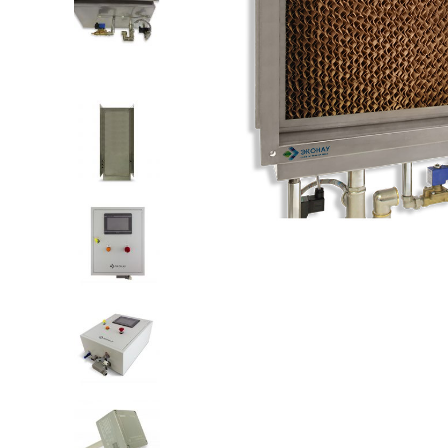
СИСТЕМЫ УВЛАЖНЕНИЯ ВОЗДУХА
Ультразвуковые увлажнители
Сотовые увлажнители
Увлажнители высокого давления
Комплектующие и КИПиА
ОПРОСНЫЕ ЛИСТЫ
Озонаторы воды для УЗВ
Озонаторы воды перед розливом
Озонаторы воздуха
Озонаторы воды для бассейнов
Блочно-модульные станции
водоподготовки
Увлажнители воздуха