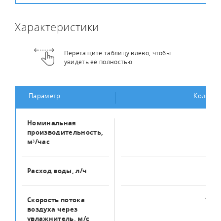
Характеристики
Перетащите таблицу влево, чтобы
увидеть её полностью
Параметр
Количес
Номинальная
800
производительность,
м³/час
Расход воды, л/ч
10,4
Скорость потока
1 ... 3
воздуха через
увлажнитель, м/с