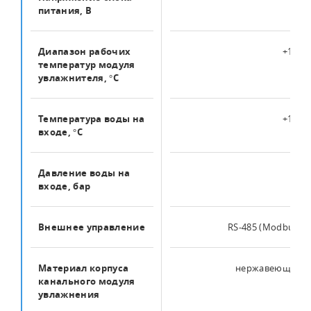
питания, В
Диапазон рабочих
+1…+4
температур модуля
увлажнителя, °С
Температура воды на
+1…+5
входе, °C
Давление воды на
0…6
входе, бар
Внешнее управление
RS-485 (Modbus), 
Материал корпуса
нержавеющая ст
канального модуля
увлажнения