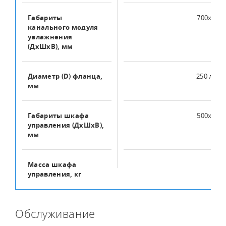
Габариты
700х550
канального модуля
увлажнения
(ДхШхВ), мм
Диаметр (D) фланца,
250 либо
мм
Габариты шкафа
500x400
управления (ДхШхВ),
мм
Масса шкафа
10
управления, кг
Обслуживание