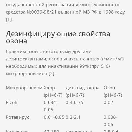
государственной регистрации дезинфекционного
средства №0039-98/21 выданной МЗ РФ в 1998 году
[1].
Дезинфицирующие свойства
озона
Сравним озон с некоторыми другими
дезинфектантами, основываясь на дозах (г*мин/м³),
необходимых для инактивации 99% (при 5°С)
микроорганизмов [2]:
Микроорганизм
Хлор
Диоксид хлора
Озон
(рН=6-7)
(рН=6-7)
(рН=6-7)
E.Coli
0.034-
0.4-0.75
0.02
0.05
Ротавирус
0.01-0.05
0.2-2.1
0.006-
0.06
Кишечная
47-150
нет данных
0.5-0.6