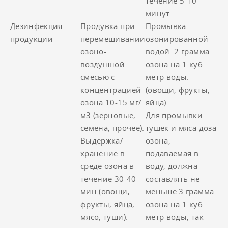
течение 5-10
минут.
Дезинфекция
Продувка при
Промывка
продукции
перемешивании
озонированной
озоно-
водой. 2 грамма
воздушной
озона на 1 куб.
смесью с
метр воды.
концентрацией
(овощи, фрукты,
озона 10-15 мг/
яйца).
м3 (зерновые,
Для промывки
семена, прочее).
тушек и мяса доза
Выдержка/
озона,
хранение в
подаваемая в
среде озона в
воду, должна
течение 30-40
составлять не
мин (овощи,
меньше 3 грамма
фрукты, яйца,
озона на 1 куб.
мясо, туши).
метр воды, так