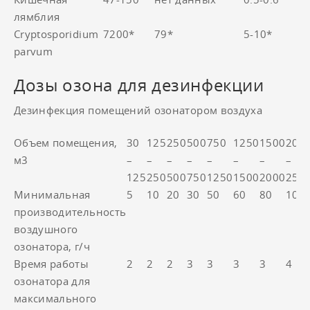
лямблия
Cryptosporidium
7200*
79*
5-10*
parvum
Дозы озона для дезинфекции
Дезинфекция помещений озонатором воздуха
Объем помещения,
30
125
250
500
750
1250
1500
200
м3
–
–
–
–
–
–
–
–
125
250
500
750
1250
1500
2000
250
Минимальная
5
10
20
30
50
60
80
100
производительность
воздушного
озонатора, г/ч
Время работы
2
2
2
3
3
3
3
4
озонатора для
максимального