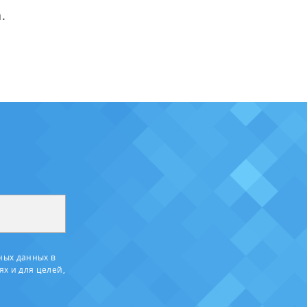
.
ных данных в
ях и для целей,