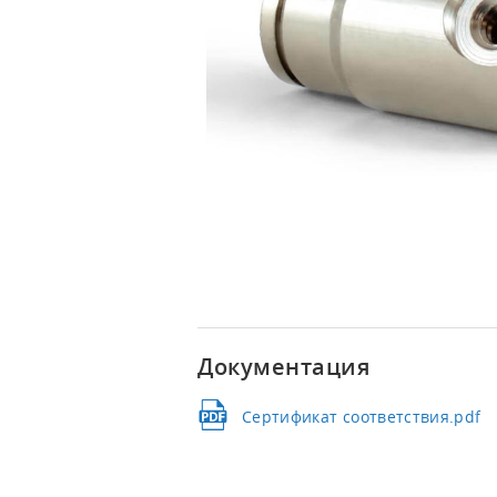
СИСТЕМЫ УВЛАЖНЕНИЯ ВОЗДУХА
Ультразвуковые увлажнители
Сотовые увлажнители
Увлажнители высокого давления
Комплектующие и КИПиА
ОПРОСНЫЕ ЛИСТЫ
Озонаторы воды для УЗВ
Озонаторы воды перед розливом
Озонаторы воздуха
Документация
Озонаторы воды для бассейнов
Блочно-модульные станции
Сертификат соответствия.pdf
водоподготовки
Увлажнители воздуха