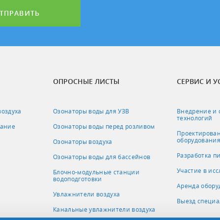
ТПРАВИТЬ
ОПРОСНЫЕ ЛИСТЫ
СЕРВИС И У
воздуха
Озонаторы воды для УЗВ
Внедрение и 
технологий
вание
Озонаторы воды перед розливом
Проектирован
оборудовани
Озонаторы воздуха
Разработка п
Озонаторы воды для бассейнов
Участие в ис
Блочно-модульные станции
водоподготовки
Аренда обору
Увлажнители воздуха
Выезд специа
Канальные увлажнители воздуха