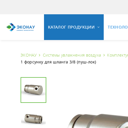
КАТАЛОГ ПРОДУКЦИИ
ТЕХНОЛ
ЭКОНАУ
Системы увлажнения воздуха
Комплекту
ОЗОНИ
1 форсунку для шланга 3/8 (пуш-лок)
ОЗОНАТОРНОЕ ОБОРУДОВАНИЕ
Общие 
Свойст
Установки озонирования воды
Озонир
Универсальные озонаторные
установки
Озонир
Промышленные озонаторы воздуха
Вопрос
Комплектующие и КИПиА