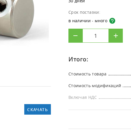
30 дней
Кли
[КИ-ОЗОН] Испытательные
ультразвуковых увлажнителей
Клининг
лабораторий
лаб
озоновые камеры
Срок поставки:
Дезинфекция
Офи
в наличии - много
Итого:
Стоимость товара
Стоимость модификаций
Включая НДС
СКАЧАТЬ