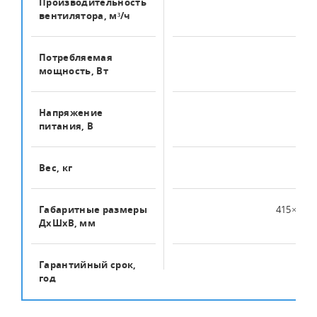
Производительность
750
вентилятора, м³/ч
Потребляемая
650
мощность, Вт
Напряжение
220
питания, В
Вес, кг
9
Габаритные размеры
415×515
ДхШхВ, мм
Гарантийный срок,
3
год