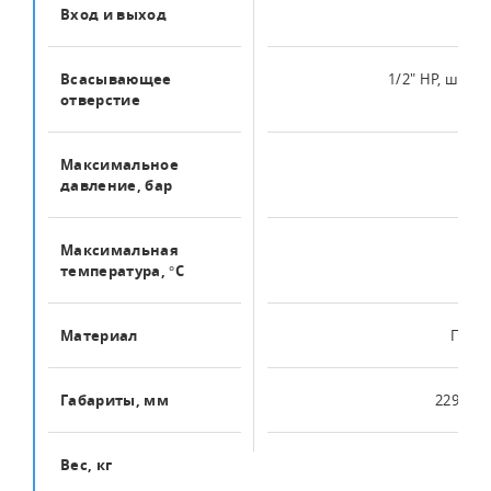
Вход и выход
1"
Всасывающее
1/2" НР, штуц
отверстие
Максимальное
14
давление, бар
Максимальная
90
температура, °C
Материал
ПВД
Габариты, мм
229х40
Вес, кг
0.3