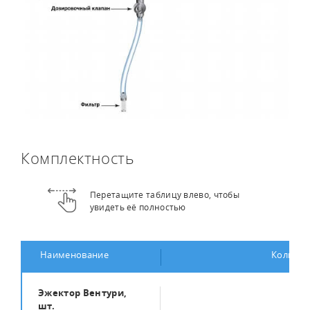
Комплектность
Перетащите таблицу влево, чтобы
увидеть её полностью
Наименование
Количес
Эжектор Вентури,
1
шт.