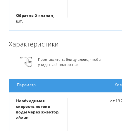
Обратный клапан,
1
шт.
Характеристики
Перетащите таблицу влево, чтобы
увидеть её полностью
Параметр
Количес
Необходимая
от 13.25 до
скорость потока
воды через эжектор,
л/мин