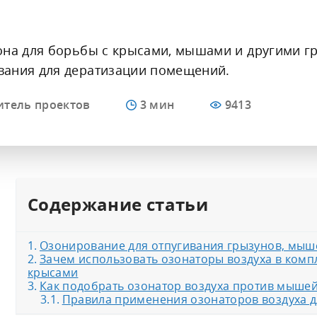
Кли
[КИ-ОЗОН] Испытательные
ультразвуковых увлажнителей
Клининг
лабораторий
лаб
озоновые камеры
Дезинфекция
Офи
она для борьбы с крысами, мышами и другими г
вания для дератизации помещений.
итель проектов
9413
Содержание статьи
Озонирование для отпугивания грызунов, мыш
Зачем использовать озонаторы воздуха в ком
крысами
Как подобрать озонатор воздуха против мышей
Правила применения озонаторов воздуха д