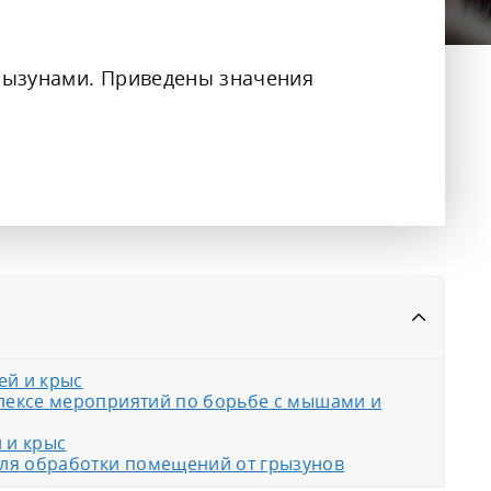
матические камеры,
оратории
сные и жилые помещения
рызунами. Приведены значения
ей и крыс
плексе мероприятий по борьбе с мышами и
 и крыс
ля обработки помещений от грызунов