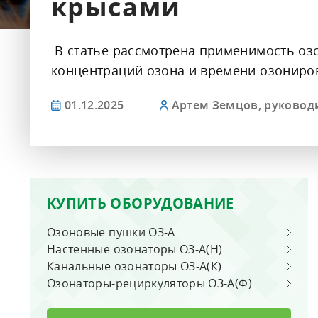
крысами
СИСТЕМЫ УВЛАЖНЕНИЯ ВОЗДУХА
Ультразвуковые увлажнители
В статье рассмотрена применимость оз
Сотовые увлажнители
концентраций озона и времени озониро
Увлажнители высокого давления
Комплектующие и КИПиА
01.12.2025
Артем Земцов, руковод
ОПРОСНЫЕ ЛИСТЫ
Озонаторы воды для УЗВ
Озонаторы воды перед розливом
КУПИТЬ ОБОРУДОВАНИЕ
Озонаторы воздуха
Озоновые пушки ОЗ-А
Озонаторы воды для бассейнов
Настенные озонаторы ОЗ-А(Н)
Канальные озонаторы ОЗ-А(К)
Блочно-модульные станции
Озонаторы-рециркуляторы ОЗ-А(Ф)
водоподготовки
Увлажнители воздуха