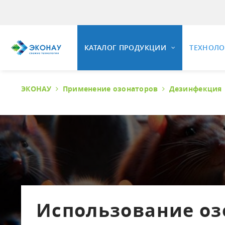
КАТАЛОГ ПРОДУКЦИИ
ТЕХНОЛ
ЭКОНАУ
Применение озонаторов
Дезинфекция
ОЗОНИ
ОЗОНАТОРНОЕ ОБОРУДОВАНИЕ
Общие 
Свойст
Установки озонирования воды
Озонир
Универсальные озонаторные
установки
Озонир
Промышленные озонаторы воздуха
Вопрос
Комплектующие и КИПиА
Использование оз