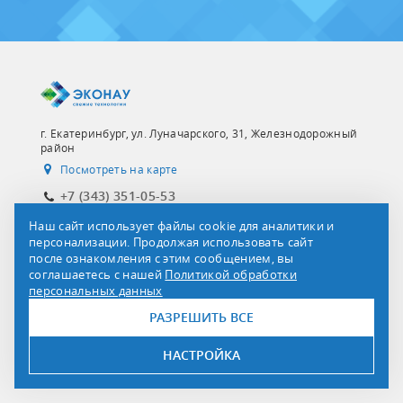
г. Екатеринбург, ул. Луначарского, 31, Железнодорожный
район
Посмотреть на карте
+7 (343) 351-05-53
otvet@ekonow.ru
Наш сайт использует файлы cookie для аналитики и
персонализации. Продолжая использовать сайт
пн-пт с 10:00 до 18:00 (8:00-16:00 по МСК)
после ознакомления с этим сообщением, вы
Карта сайта
соглашаетесь с нашей
Политикой обработки
персональных данных
РАЗРЕШИТЬ ВСЕ
ПРОДУКЦИЯ
ОПРОСНЫЕ ЛИСТЫ
НАСТРОЙКА
СЕРВИС И УСЛУГИ