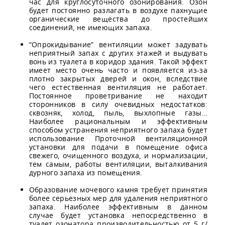
час для круглосуточного озонирования. Озон
будет постоянно разлагать в воздухе пахнущие
органические вещества до простейших
соединений, не имеющих запаха.
“Опрокидывание” вентиляции может задувать
неприятный запах с других этажей и выдувать
вонь из туалета в коридор здания. Такой эффект
имеет место очень часто и появляется из-за
плотно закрытых дверей и окон, вследствие
чего естественная вентиляция не работает.
Постоянное проветривание не находит
сторонников в силу очевидных недостатков:
сквозняк, холод, пыль, выхлопные газы…
Наиболее рациональным и эффективным
способом устранения неприятного запаха будет
использование Проточной вентиляционной
установки для подачи в помещение офиса
свежего, очищенного воздуха, и нормализации,
тем самым, работы вентиляции, выталкивания
дурного запаха из помещения.
Образование мочевого камня требует принятия
более серьезных мер для удаления неприятного
запаха. Наиболее эффективным в данном
случае будет установка непосредственно в
туалет озонатора производительностью от 5 г/