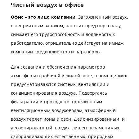
конференц-залов озонированием
Чистый воздух в офисе
Примеры оборудования для
озонирования офисов и коворкингов
Офис – это лицо компании.
Загрязнённый воздух,
Как правильно проводить дезинфекцию
залов для приема посетителей
с неприятным запахом, наносит вред персоналу,
Как избавиться от запаха туалета в
снижает его трудоспособность и лояльность к
офисном помещении
Решения «Эконау» для дезинфекции офисов
работодателю, отрицательно действует на имидж
и коворкингов
компании среди клиентов и партнёров.
Список источников:
Для создания и обеспечения параметров
атмосферы в рабочей и жилой зоне, в помещениях
предусматриваются системы вентиляции и
кондиционирования воздуха. Подвергаясь
фильтрации и проходя по протяженным
вентиляционным воздуховодам, атмосферный
воздух теряет ионы и озон. Деионизированный и
деозонированный воздух лишен незаменимых,
оздоравливающих естественных природных